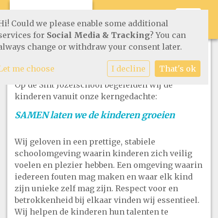
Toggle 
Hi! Could we please enable some additional
services for
Social Media & Tracking
? You can
always change or withdraw your consent later.
Onze visie
Let me choose
I decline
That's ok
Op de Sint Jozefschool begeleiden wij de
kinderen vanuit onze kerngedachte:
SAMEN laten we de kinderen groeien
Wij geloven in een prettige, stabiele
schoolomgeving waarin kinderen zich veilig
voelen en plezier hebben. Een omgeving waarin
iedereen fouten mag maken en waar elk kind
zijn unieke zelf mag zijn. Respect voor en
betrokkenheid bij elkaar vinden wij essentieel.
Wij helpen de kinderen hun talenten te