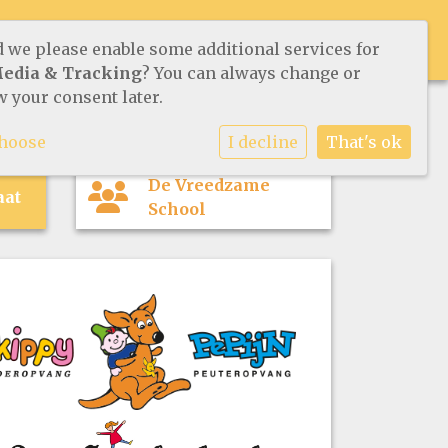
ORGANISATIE
IKC
CONTACT
d we please enable some additional services for
Media & Tracking
? You can always change or
 your consent later.
choose
I decline
That's ok
De Vreedzame
aat
School