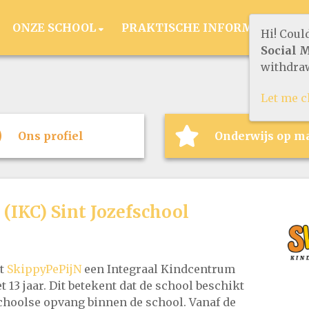
ONZE SCHOOL
PRAKTISCHE INFORMATIE
Hi! Coul
Social 
withdraw
Let me 
Ons profiel
Onderwijs op m
(IKC) Sint Jozefschool
et
SkippyPePijN
een Integraal Kindcentrum
t 13 jaar. Dit betekent dat de school beschikt
choolse opvang binnen de school. Vanaf de